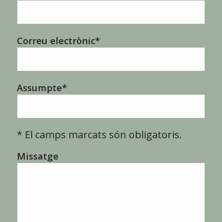
Correu electrònic*
Assumpte*
* El camps marcats són obligatoris.
Missatge