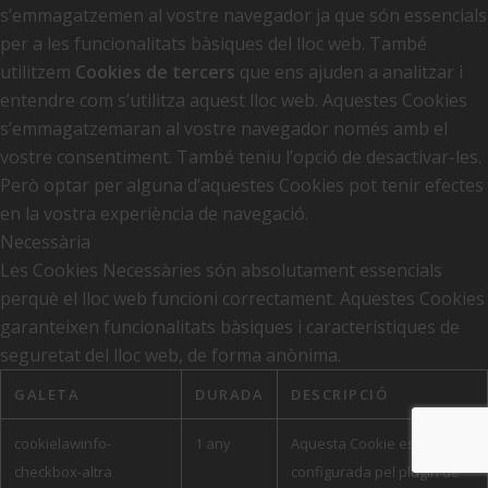
s’emmagatzemen al vostre navegador ja que són essencials
per a les funcionalitats bàsiques del lloc web. També
utilitzem
Cookies de tercers
que ens ajuden a analitzar i
entendre com s’utilitza aquest lloc web. Aquestes Cookies
s’emmagatzemaran al vostre navegador només amb el
vostre consentiment. També teniu l’opció de desactivar-les.
Però optar per alguna d’aquestes Cookies pot tenir efectes
en la vostra experiència de navegació.
Necessària
Les Cookies Necessàries són absolutament essencials
perquè el lloc web funcioni correctament. Aquestes Cookies
garanteixen funcionalitats bàsiques i característiques de
seguretat del lloc web, de forma anònima.
GALETA
DURADA
DESCRIPCIÓ
cookielawinfo-
1 any
Aquesta Cookie està
checkbox-altra
configurada pel plugin de