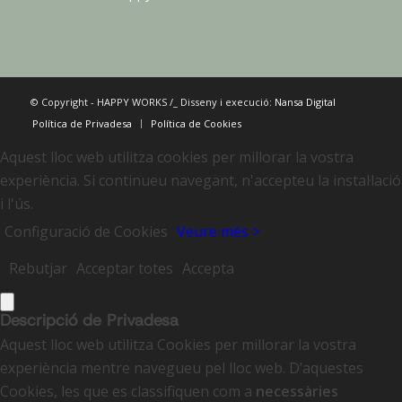
© Copyright - HAPPY WORKS /_ Disseny i execució:
Nansa Digital
Política de Privadesa
Política de Cookies
Aquest lloc web utilitza cookies per millorar la vostra
experiència. Si continueu navegant, n'accepteu la instal·lació
i l'ús.
Configuració de Cookies
Veure més >
Rebutjar
Acceptar totes
Accepta
Descripció de Privadesa
Aquest lloc web utilitza Cookies per millorar la vostra
experiència mentre navegueu pel lloc web. D’aquestes
Cookies, les que es classifiquen com a
necessàries